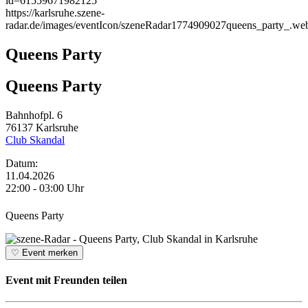
id=61559671982125
https://karlsruhe.szene-
radar.de/images/eventIcon/szeneRadar1774909027queens_party_.we
Queens Party
Queens Party
Bahnhofpl. 6
76137
Karlsruhe
Club Skandal
Datum:
11.04.2026
22:00 - 03:00 Uhr
Queens Party
♡
Event merken
Event mit Freunden teilen