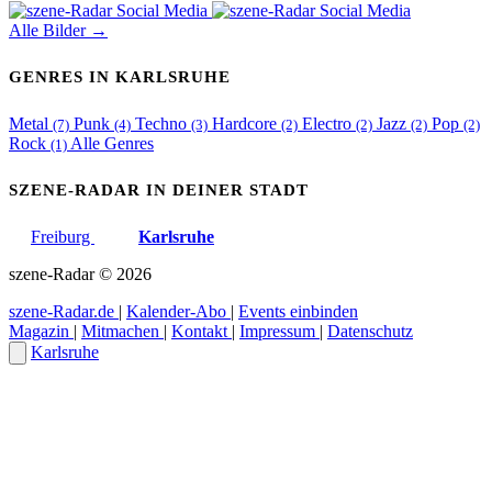
Alle Bilder →
GENRES IN KARLSRUHE
Metal
Punk
Techno
Hardcore
Electro
Jazz
Pop
(7)
(4)
(3)
(2)
(2)
(2)
(2)
Rock
Alle Genres
(1)
SZENE-RADAR IN DEINER STADT
Freiburg
Karlsruhe
szene-Radar
©
2026
szene-Radar.de
|
Kalender-Abo
|
Events einbinden
Magazin
|
Mitmachen
|
Kontakt
|
Impressum
|
Datenschutz
Karlsruhe