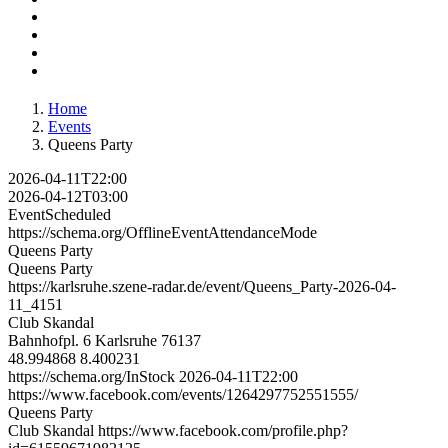
Home
Events
Queens Party
2026-04-11T22:00
2026-04-12T03:00
EventScheduled
https://schema.org/OfflineEventAttendanceMode
Queens Party
Queens Party
https://karlsruhe.szene-radar.de/event/Queens_Party-2026-04-
11_4151
Club Skandal
Bahnhofpl. 6
Karlsruhe
76137
48.994868
8.400231
https://schema.org/InStock
2026-04-11T22:00
https://www.facebook.com/events/1264297752551555/
Queens Party
Club Skandal
https://www.facebook.com/profile.php?